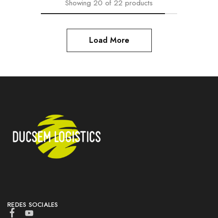
Showing
20
of
22
products
Load More
REDES SOCIALES