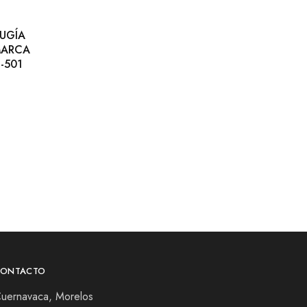
UGÍA
MARCA
-501
CONTACTO
uernavaca, Morelos