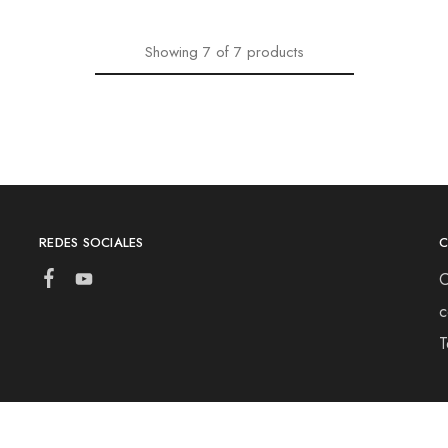
Showing
7
of
7
products
REDES SOCIALES
C
c
T