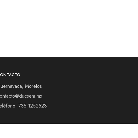
CONTACTO
uernavaca, Morelos
ontacto@ducsem.mx
eléfono: 735 1252523
Términos y Condiciones
Aviso de privacidad