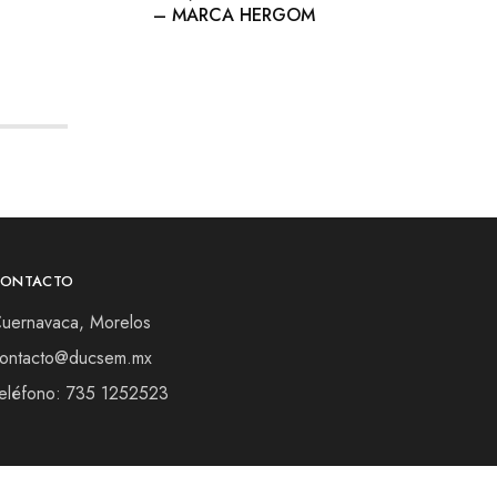
– MARCA HERGOM
CONTACTO
uernavaca, Morelos
ontacto@ducsem.mx
eléfono: 735 1252523