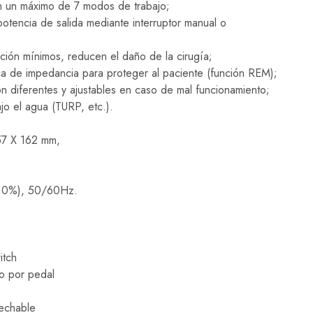
on un máximo de 7 modos de trabajo;
tencia de salida mediante interruptor manual o
ión mínimos, reducen el daño de la cirugía;
a de impedancia para proteger al paciente (función REM);
n diferentes y ajustables en caso de mal funcionamiento;
jo el agua (TURP, etc.).
57 X 162 mm,
 10%), 50/60Hz.
itch
o por pedal
echable