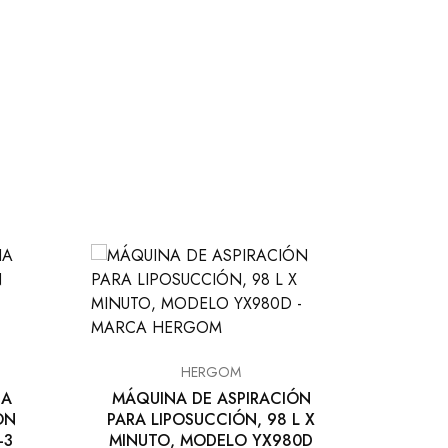
DE
P
DIGI
HERGOM
182
IA
MÁQUINA DE ASPIRACIÓN
ON
PARA LIPOSUCCIÓN, 98 L X
-3
MINUTO, MODELO YX980D