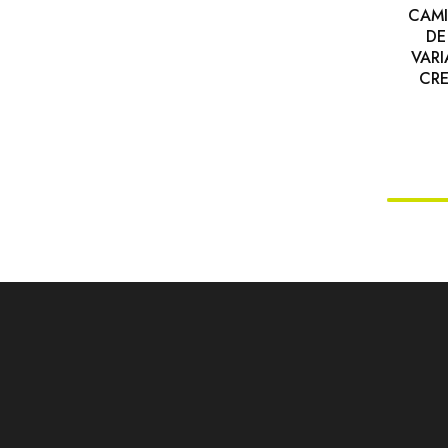
CAMI
DE
VARI
CR