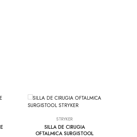
STRYKER
CA
P
TE
SILLA DE CIRUGIA
MO
OFTALMICA SURGISTOOL