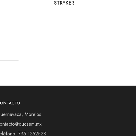
STRYKER
CONTACTO
uernavaca, Morelos
ontacto@ducsem.mx
eléfono: 735 1252523