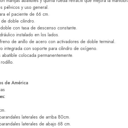
 manijas abatibles y quinta rueda retractil que mejora la maniobra
s pélvicos y uso general.
ara el paciente de 66 cm.
de doble cilindro.
o doble con tasa de descenso constante.
dráulico instalado en los lados.
freno de anillo de acero con activadores de doble terminal.
o integrada con soporte para cilindro de oxígeno.
s abatible colocada permanentemente.
odillo.
os de América
cas
es:
cm.
barandales laterales de arriba 80cm.
barandales laterales de abajo 68 cm.