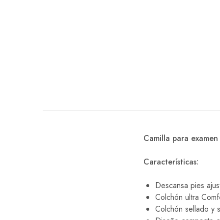
EQUIPO DENTAL
OTROS
Camilla para examen
Características:
Descansa pies ajus
Colchón ultra Comfo
Colchón sellado y s