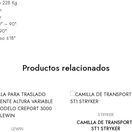
o 228 Kg.
m
m
0° – 90°.
90°.
rso ±18°
Productos relacionados
STRYKER
CAMILLA DE TRANSPOR
ST1 STRYKER
LEWIN