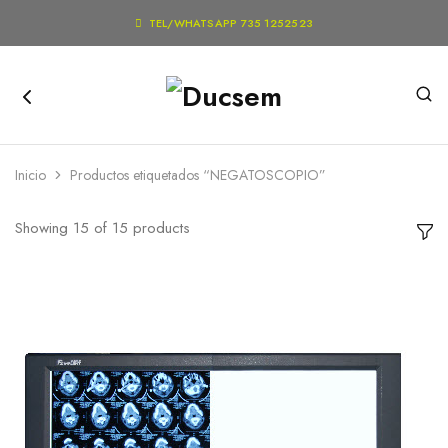

TEL/WHATSAPP 735 1252523
Inicio
Productos etiquetados “NEGATOSCOPIO”
Showing
15
of
15
products