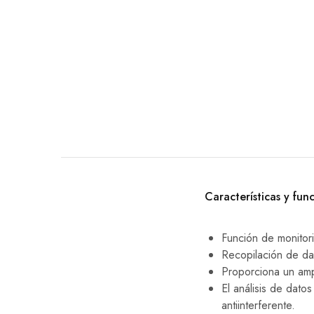
EQUIPO DENTAL
OTROS
Características y fun
Función de monitor
Recopilación de da
Proporciona un amp
El análisis de dato
antiinterferente.