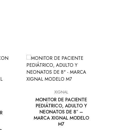
XIGNAL
MONITOR DE PACIENTE
MO
PEDIÁTRICO, ADULTO Y
PE
NEONATOS DE 8″ –
N
R
MARCA XIGNAL MODELO
MAR
M7