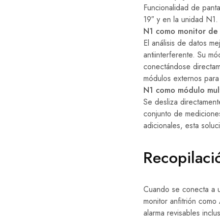
Funcionalidad de pantal
19″ y en la unidad N1.
N1 como monitor de 
El análisis de datos m
antiinterferente. Su m
conectándose directame
módulos externos para 
N1 como módulo mul
Se desliza directament
conjunto de medicione
adicionales, esta soluc
Recopilaci
Cuando se conecta a un
monitor anfitrión com
alarma revisables incl