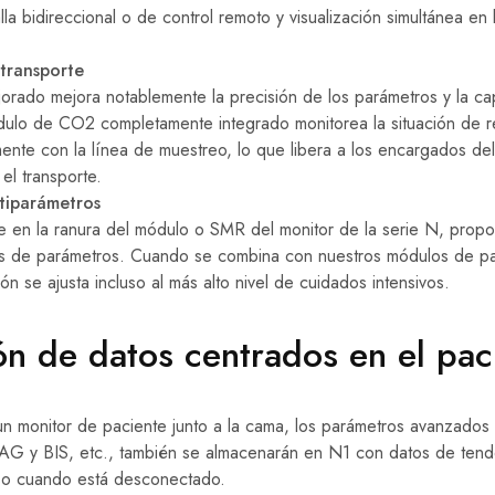
la bidireccional o de control remoto y visualización simultánea en 
transporte
ejorado mejora notablemente la precisión de los parámetros y la c
ódulo de CO2 completamente integrado monitorea la situación de r
nte con la línea de muestreo, lo que libera a los encargados de
el transporte.
tiparámetros
e en la ranura del módulo o SMR del monitor de la serie N, prop
s de parámetros. Cuando se combina con nuestros módulos de p
ión se ajusta incluso al más alto nivel de cuidados intensivos.
ón de datos centrados en el pac
 monitor de paciente junto a la cama, los parámetros avanzados 
o AG y BIS, etc., también se almacenarán en N1 con datos de ten
uso cuando está desconectado.