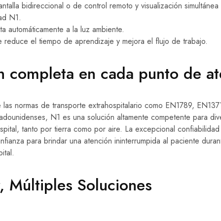
ntalla bidireccional o de control remoto y visualización simultánea 
dad N1.
ta automáticamente a la luz ambiente.
ue reduce el tiempo de aprendizaje y mejora el flujo de trabajo.
n completa en cada punto de at
e las normas de transporte extrahospitalario como EN1789, EN137
stadounidenses, N1 es una solución altamente competente para di
spital, tanto por tierra como por aire. La excepcional confiabilidad
fianza para brindar una atención ininterrumpida al paciente durant
ital.
, Múltiples Soluciones