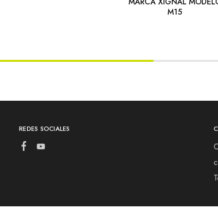
MARCA XIGNAL MODEL
M15
REDES SOCIALES
C
c
T