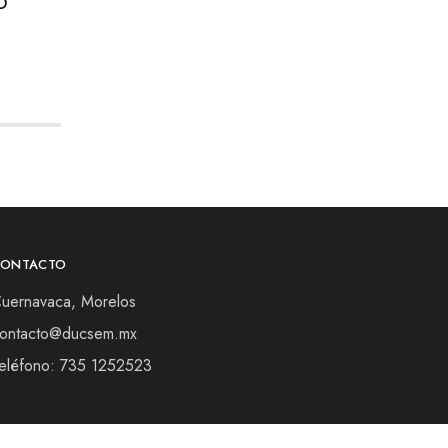
O
CONTACTO
uernavaca, Morelos
ontacto@ducsem.mx
eléfono: 735 1252523