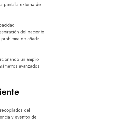
la pantalla externa de
apacidad
espiración del paciente
l problema de añadir
orcionando un amplio
arámetros avanzados
iente
recopilados del
dencia y eventos de