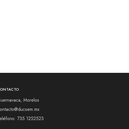
CONTACTO
uernavaca, Morelos
ontacto@ducsem.mx
eléfono: 735 1252523