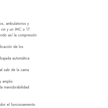
os, ambulatorios y
6 cm y un IMC ≥ 17.
endo así la compresión
licación de los
 bajada automática
l salir de la cama
y amplio
la maniobrabilidad
ador el funcionamiento