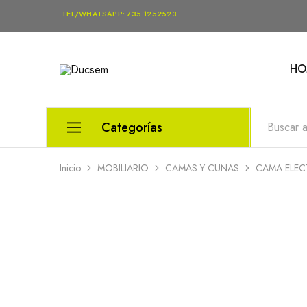
TEL/WHATSAPP: 735 1252523
HO
Ducsem
Venta
de
Equipo
Médico
Categorías
Inicio
MOBILIARIO
CAMAS Y CUNAS
CAMA ELEC
EQUIPO MÉDICO
MOBILIARIO
DIAGNÓSTICO
REHABILITACIÓN Y TERAPIA
SALUD Y BIENESTAR