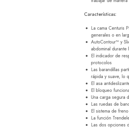
trabajar de manera 
Características:
La cama Centuris Pr
generales o en lar
AutoContour™ y Sli
abdominal durante l
El indicador de resp
protocolos
Las barandillas pa
rápida y suave, lo 
El asa antideslizan
El bloqueo funcion
Una carga segura d
Las ruedas de banda
El sistema de freno
La función Trendele
Las dos opciones di