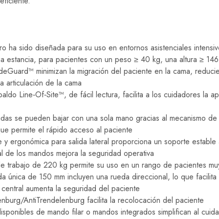
eficiente.
o ha sido diseñada para su uso en entornos asistenciales intensiv
ga estancia, para pacientes con un peso ≥ 40 kg, una altura ≥ 14
deGuard™ minimizan la migración del paciente en la cama, reduci
a articulación de la cama
aldo Line‑Of‑Site™, de fácil lectura, facilita a los cuidadores la ap
rtidas se pueden bajar con una sola mano gracias al mecanismo de
que permite el rápido acceso al paciente
te y ergonómica para salida lateral proporciona un soporte estable a
al de los mandos mejora la seguridad operativa
e trabajo de 220 kg permite su uso en un rango de pacientes mu
 única de 150 mm incluyen una rueda direccional, lo que facilita 
 central aumenta la seguridad del paciente
nburg/AntiTrendelenburg facilita la recolocación del paciente
sponibles de mando filar o mandos integrados simplifican al cuid