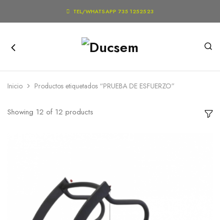

TEL/WHATSAPP 735 1252523
Inicio
Productos etiquetados “PRUEBA DE ESFUERZO”
Showing
12
of
12
products