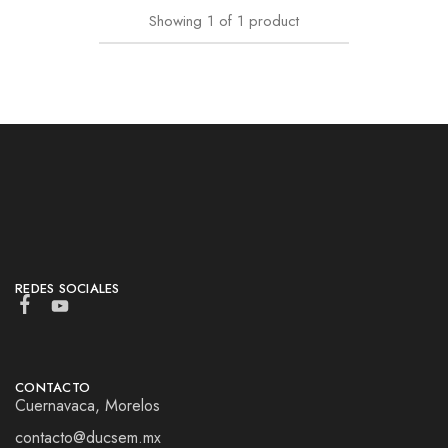
Showing
1
of
1
product
REDES SOCIALES
CONTACTO
Cuernavaca, Morelos
contacto@ducsem.mx