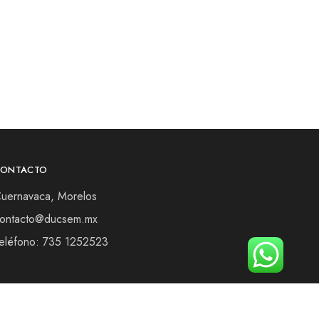
CONTACTO
uernavaca, Morelos
ontacto@ducsem.mx
eléfono: 735 1252523
Términos y Condiciones
Aviso de privacidad