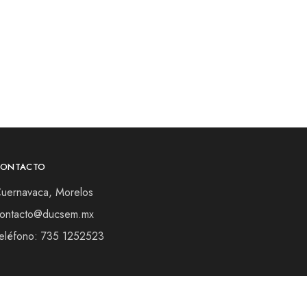
CONTACTO
uernavaca, Morelos
ontacto@ducsem.mx
eléfono: 735 1252523
Términos y Condiciones
Aviso de privacidad