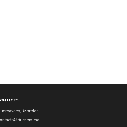
CONTACTO
uernavaca, Morelos
ontacto@ducsem.mx