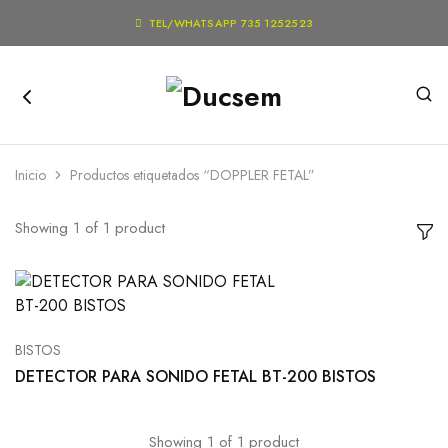

TEL/WHATSAPP 735 1252523
Inicio
Productos etiquetados “DOPPLER FETAL”
Showing
1
of
1
product
BISTOS
DETECTOR PARA SONIDO FETAL BT-200 BISTOS
Showing
1
of
1
product