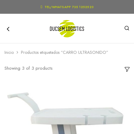

TEL/WHATSAPP 735 1252523
Inicio
Productos etiquetados “CARRO ULTRASONIDO”
Showing
3
of
3
products