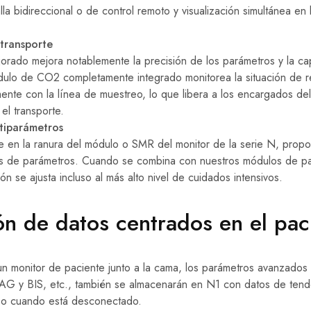
la bidireccional o de control remoto y visualización simultánea en 
transporte
ejorado mejora notablemente la precisión de los parámetros y la c
ódulo de CO2 completamente integrado monitorea la situación de r
nte con la línea de muestreo, lo que libera a los encargados de
el transporte.
tiparámetros
e en la ranura del módulo o SMR del monitor de la serie N, prop
s de parámetros. Cuando se combina con nuestros módulos de p
ión se ajusta incluso al más alto nivel de cuidados intensivos.
ón de datos centrados en el pac
 monitor de paciente junto a la cama, los parámetros avanzados 
o AG y BIS, etc., también se almacenarán en N1 con datos de ten
uso cuando está desconectado.