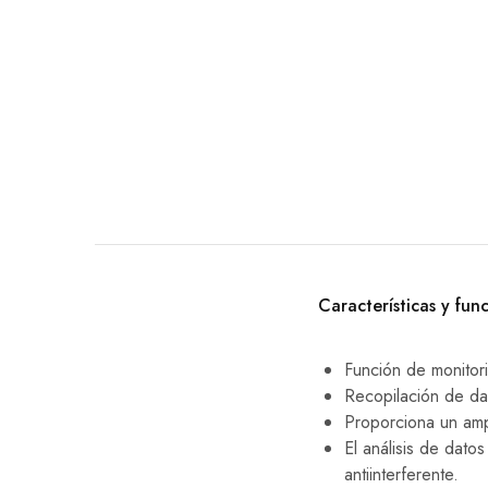
EQUIPO DENTAL
OTROS
Características y fun
Función de monitor
Recopilación de da
Proporciona un amp
El análisis de dato
antiinterferente.