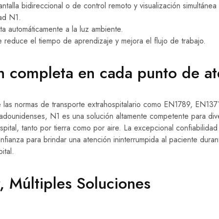
ntalla bidireccional o de control remoto y visualización simultánea 
dad N1.
ta automáticamente a la luz ambiente.
ue reduce el tiempo de aprendizaje y mejora el flujo de trabajo.
n completa en cada punto de at
e las normas de transporte extrahospitalario como EN1789, EN137
stadounidenses, N1 es una solución altamente competente para di
spital, tanto por tierra como por aire. La excepcional confiabilidad
fianza para brindar una atención ininterrumpida al paciente durant
ital.
, Múltiples Soluciones