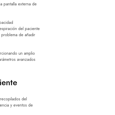
la pantalla externa de
apacidad
espiración del paciente
l problema de añadir
orcionando un amplio
arámetros avanzados
iente
recopilados del
dencia y eventos de