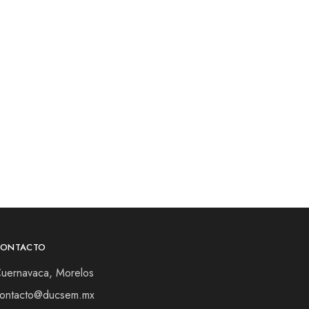
CONTACTO
uernavaca, Morelos
ontacto@ducsem.mx