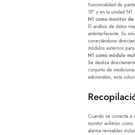
Funcionalidad de pantal
19″ y en la unidad N1.
N1 como monitor de 
El análisis de datos m
antiinterferente. Su m
conectándose directame
módulos externos para 
N1 como módulo mul
Se desliza directament
conjunto de medicione
adicionales, esta soluc
Recopilaci
Cuando se conecta a un
monitor anfitrión com
alarma revisables incl