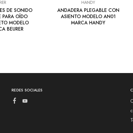
RER
HANDY
ES DE SONIDO
ANDADERA PLEGABLE CON
 PARA OÍDO
ASIENTO MODELO AN01
RETO MODELO
MARCA HANDY
CA BEURER
REDES SOCIALES
C
c
T