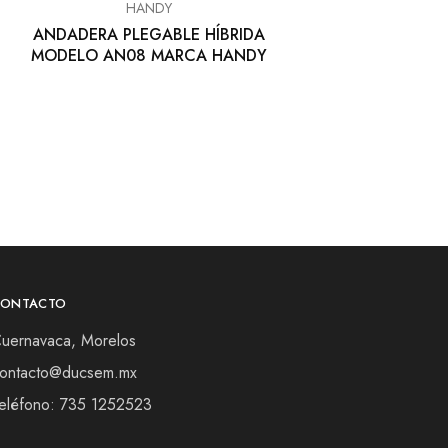
HANDY
ANDADERA PLEGABLE HÍBRIDA
MODELO AN08 MARCA HANDY
CONTACTO
uernavaca, Morelos
ontacto@ducsem.mx
eléfono: 735 1252523