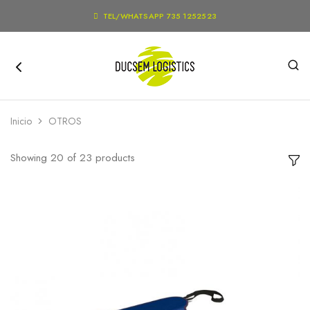

TEL/WHATSAPP 735 1252523
Inicio
OTROS
Showing
20
of
23
products