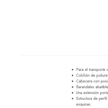
EQUIPO DENTAL
OTROS
Para el transporte
Colchón de poliuret
Cabecera con posic
Barandales abatib
Una extensión port
Estructura de perf
esquinas.