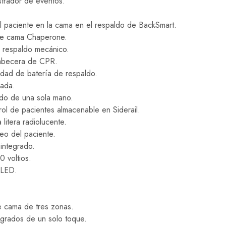
strador de eventos.
l paciente en la cama en el respaldo de BackSmart.
 de cama Chaperone.
n respaldo mecánico.
abecera de CPR.
idad de batería de respaldo.
rada.
ado de una sola mano.
rol de pacientes almacenable en Siderail.
 litera radiolucente.
eo del paciente.
integrado.
0 voltios.
 LED.
e cama de tres zonas.
rados de un solo toque.