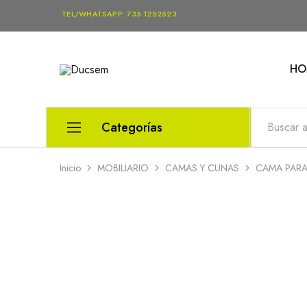
TEL/WHATSAPP: 735 1252523
HO
Ducsem
Venta
de
Equipo
Médico
Categorías
Inicio
MOBILIARIO
CAMAS Y CUNAS
CAMA PARA
EQUIPO MÉDICO
MOBILIARIO
DIAGNÓSTICO
REHABILITACIÓN Y TERAPIA
SALUD Y BIENESTAR