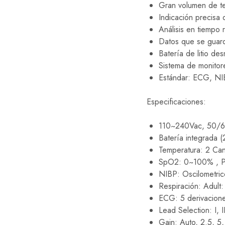
Gran volumen de te
Indicación precisa
Análisis en tiempo 
Datos que se guard
Batería de litio de
Sistema de monitor
Estándar: ECG, N
Especificaciones:
110~240Vac, 50/
Batería integrada (
Temperatura: 2 Can
SpO2: 0~100% , Pr
NIBP: Oscilometri
Respiración: Adul
ECG: 5 derivacion
Lead Selection: I, II,
Gain: Auto, 2.5, 