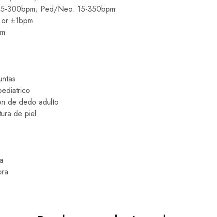
 15-300bpm; Ped/Neo: 15-350bpm
 or ±1bpm
pm
untas
pediatrico
on de dedo adulto
ura de piel
a
ora