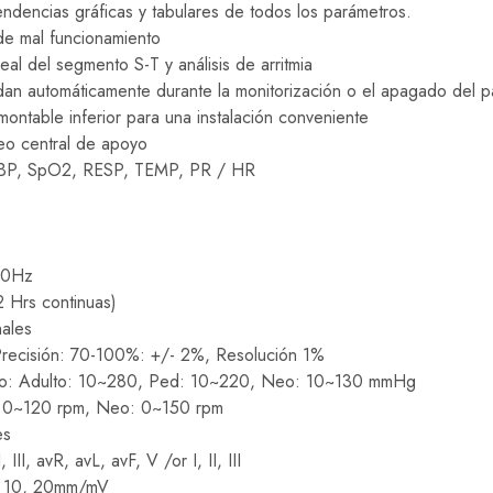
ndencias gráficas y tabulares de todos los parámetros.
 de mal funcionamiento
real del segmento S-T y análisis de arritmia
an automáticamente durante la monitorización o el apagado del p
smontable inferior para una instalación conveniente
eo central de apoyo
IBP, SpO2, RESP, TEMP, PR / HR
60Hz
2 Hrs continuas)
ales
ecisión: 70-100%: +/- 2%, Resolución 1%
co: Adulto: 10~280, Ped: 10~220, Neo: 10~130 mmHg
t: 0~120 rpm, Neo: 0~150 rpm
es
 III, avR, avL, avF, V /or I, II, III
5, 10, 20mm/mV